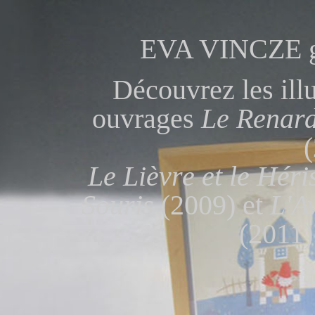
EVA VINCZE gra
Découvrez les illu
ouvrages
Le Renard 
Le Lièvre et le Héri
Souris
(2009) et
L'A
(2011) 